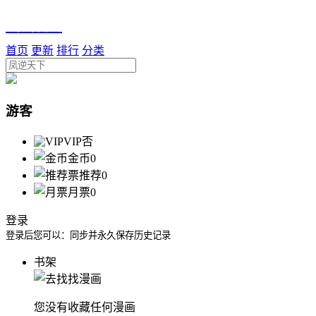
虫虫漫画
首页
更新
排行
分类
游客
VIP
否
金币
0
推荐
0
月票
0
登录
登录后您可以：同步并永久保存历史记录
书架
您没有收藏任何漫画