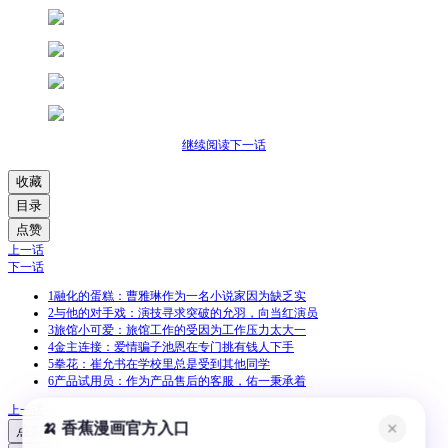
继续阅读下一话
收藏
目录
点赞
上一话
下一话
1
融化的蛋糕：曹雅琳作为一名小说家因为缺乏实
2
与他的对手戏：演技寻求突破的允羽，向当红演员
3
旅馆小可爱：旅馆工作的受因为工作压力太大一
4
金主连接：爱情骗子池恩在专门挑有钱人下手
5
拳花：崔允书在学校里总是受到其他同学
6
产品试用员：作为产品售后的客服，佑一秉承着
上一话
🍌 香蕉漫画官方入口
✕
点赞