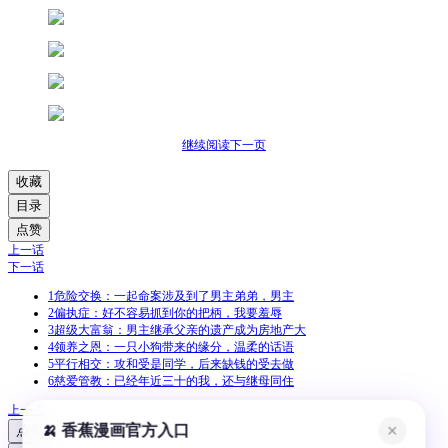
继续阅读下一页
收藏
目录
点赞
上一话
下一话
1
危险交换：一起命案涉及到了男主弟弟，男主
2
偏执症：好不容易抓到你的把柄，我要羞辱
3
超级大富翁：男主继承父亲的遗产成为房地产大
4
领养之恩：一只小狗带来的缘分，温柔的话语
5
平行相交：攻和受是同学，后来缺钱的受去做
6
慈爱管教：已经年近三十的我，还与继母同住
上一话
🍌 香蕉漫画官方入口
✕
点赞