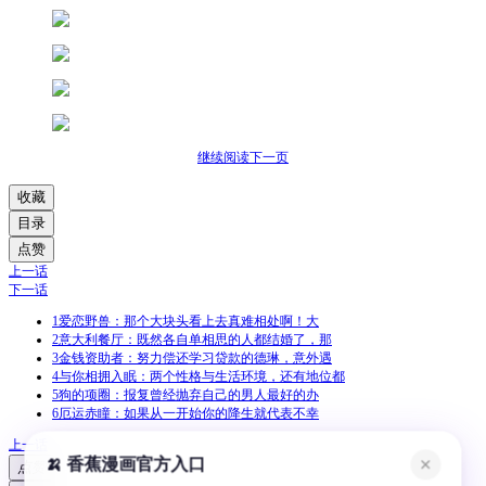
继续阅读下一页
收藏
目录
点赞
上一话
下一话
1
爱恋野兽：那个大块头看上去真难相处啊！大
2
意大利餐厅：既然各自单相思的人都结婚了，那
3
金钱资助者：努力偿还学习贷款的德琳，意外遇
4
与你相拥入眠：两个性格与生活环境，还有地位都
5
狗的项圈：报复曾经抛弃自己的男人最好的办
6
厄运赤瞳：如果从一开始你的降生就代表不幸
上一话
🍌 香蕉漫画官方入口
✕
点赞