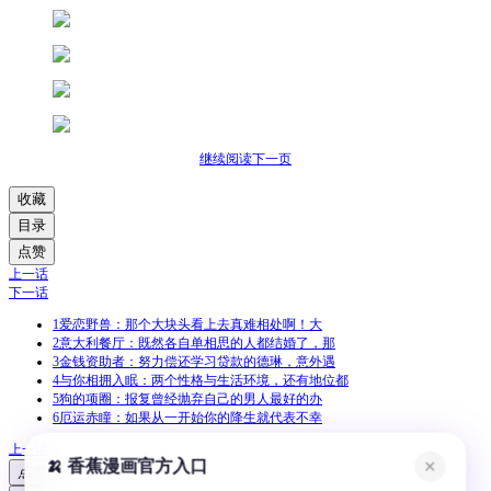
继续阅读下一页
收藏
目录
点赞
上一话
下一话
1
爱恋野兽：那个大块头看上去真难相处啊！大
2
意大利餐厅：既然各自单相思的人都结婚了，那
3
金钱资助者：努力偿还学习贷款的德琳，意外遇
4
与你相拥入眠：两个性格与生活环境，还有地位都
5
狗的项圈：报复曾经抛弃自己的男人最好的办
6
厄运赤瞳：如果从一开始你的降生就代表不幸
上一话
🍌 香蕉漫画官方入口
✕
点赞